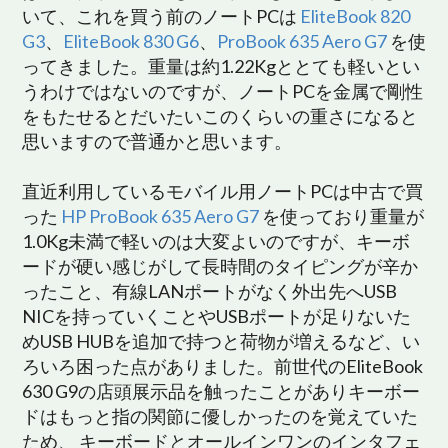
いて、これを買う前のノートPCは
EliteBook 820
G3
、
EliteBook 830 G6
、
ProBook 635 Aero G7
を使
ってきました。重量は約1.22Kgととても軽いとい
うわけではないのですが、ノートPCを金属で剛性
をもたせるとだいたいこのくらいの重さになると
思いますので普通かと思います。
直近利用しているモバイル用ノートPCは中古で買
った
HP ProBook 635 Aero G7
を使っており重量が
1.0Kg未満で軽いのは大変よいのですが、キーボ
ードが硬い感じがして長時間のタイピングが辛か
ったこと、有線LANポートがなく外出先へUSB
NICを持っていくことやUSBポートが足りないた
めUSB HUBを追加で持つと荷物が増えるなど、い
ろいろ困った点がありました。前世代のEliteBook
630 G9の店頭展示品を触ったことがありキーボー
ドはもっと指の関節に優しかったのを覚えていた
ため、 キーボードとオールインワンのインタフェ